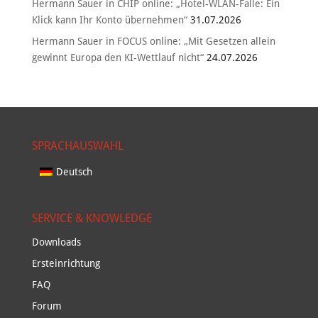
Hermann Sauer in CHIP online: „Hotel-WLAN-Falle: Ein
Klick kann Ihr Konto übernehmen“
31.07.2026
Hermann Sauer in FOCUS online: „Mit Gesetzen allein
gewinnt Europa den KI-Wettlauf nicht“
24.07.2026
SPRACHAUSWAHL
Deutsch
SERVICE & KNOWLEDGE
Downloads
Ersteinrichtung
FAQ
Forum