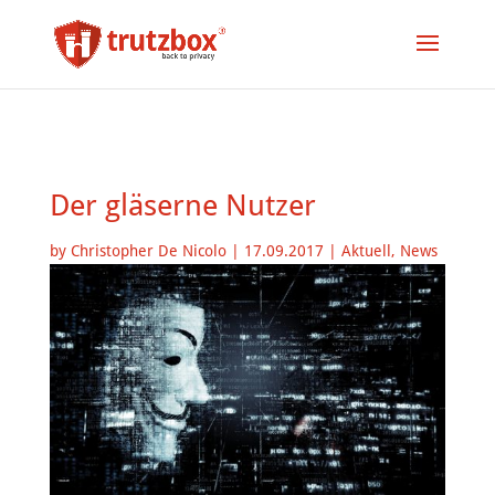
Der gläserne Nutzer
by
Christopher De Nicolo
|
17.09.2017
|
Aktuell
,
News